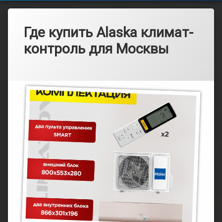
Где купить Alaska климат-
контроль для Москвы
Рубрики:
Опубликовано
от
Каталог
admin
20.03.2025